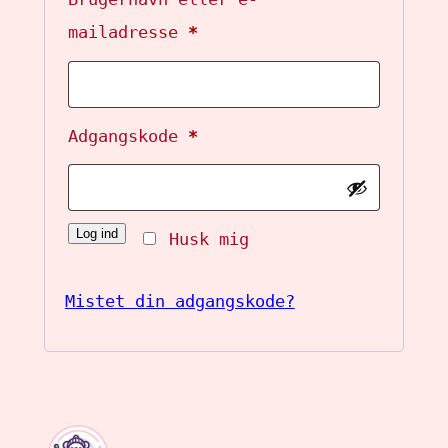
Påkrævet
mailadresse
*
Påkrævet
Adgangskode
*
Log ind
Husk mig
Mistet din adgangskode?