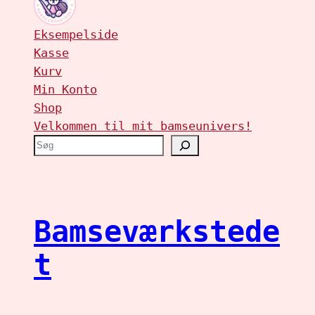
Eksempelside
Kasse
Kurv
Min Konto
Shop
Velkommen til mit bamseunivers!
S
ø
g
Bamseværkstede
t