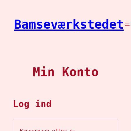
Spring
til
Bamseværkstedet
indhold
Min Konto
Log ind
Brugernavn eller e-