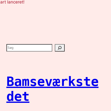
art lanceret!
S
ø
g
Bamseværkste
det